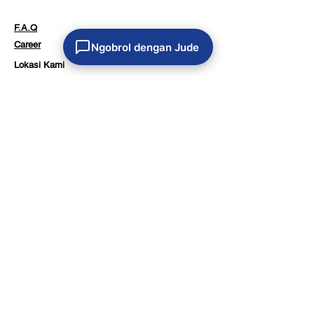
F.A.Q
Career
Ngobrol dengan Jude
Lokasi Kami
Surabaya (Head Office)
Komplek Pergudangan Indoserena Blok C1,
Tambaksawah, Waru 61256
Malang
Jl. Taman Sulfat XX No.2-4, Blimbing, Kota Malang
65126
Yogyakarta
Jl. Nitikan Baru No. 9, Umbulharjo, Yogyakarta
55161
Denpasar
Jl. Cargo Permai No. 163, Ubung Kaja, Denpasar
80116
Banjarmasin
Pergudangan BIZPARK no A1-09, Kota
Banjarmasin 70117