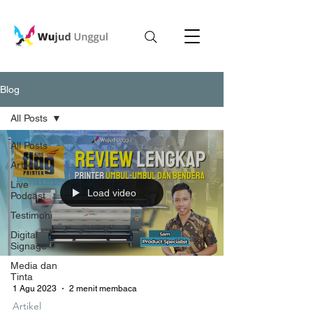
Blog
All Posts
All Posts
Artikel
Live
Load video
Podcast
Testimoni
Digital
Signage
Media dan
Tinta
1 Agu 2023
2 menit membaca
Artikel