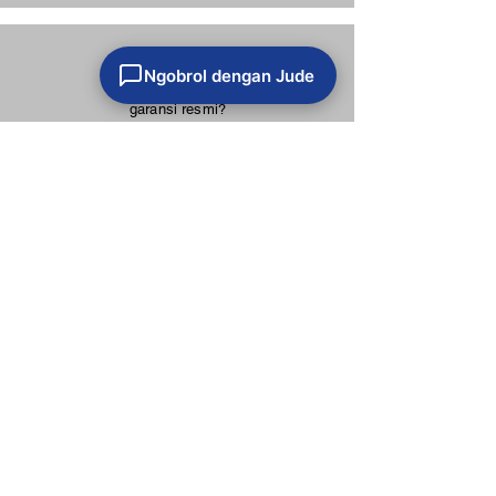
Di mana saya bisa
Ngobrol dengan Jude
beli mesin printing
tekstil dengan
garansi resmi?
Anda bisa mendapatkan mesin printing
tekstil dengan garansi resmi di Wujud
Unggul. Kami adalah distributor resmi untuk
berbagai brand mesin printing terkemuka
seperti Epson. Kami menjamin setiap unit
yang kami jual memiliki garansi dan layanan
purna jual yang terjamin.
Di mana saya bisa
beli tinta sublimasi
yang cocok untuk
printer Epson di
Surabaya?