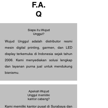
F.A.
Q
Siapa itu Wujud
Unggul?
Wujud Unggul adalah distributor resmi
mesin digital printing, garmen, dan LED
display terkemuka di Indonesia sejak tahun
2006. Kami menyediakan solusi lengkap
dan layanan purna jual untuk mendukung
bisnismu.
Apakah Wujud
Unggul memiliki
kantor cabang?
Kami memiliki kantor pusat di Surabaya dan