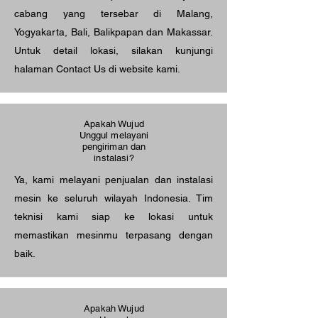
cabang yang tersebar di Malang,
Yogyakarta, Bali, Balikpapan dan Makassar.
Untuk detail lokasi, silakan kunjungi
halaman Contact Us di website kami.
Apakah Wujud
Unggul melayani
pengiriman dan
instalasi?
Ya, kami melayani penjualan dan instalasi
mesin ke seluruh wilayah Indonesia. Tim
teknisi kami siap ke lokasi untuk
memastikan mesinmu terpasang dengan
baik.
Apakah Wujud