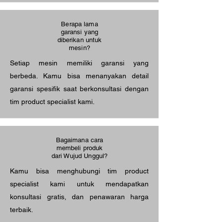
Berapa lama
garansi yang
diberikan untuk
mesin?
Setiap mesin memiliki garansi yang
berbeda. Kamu bisa menanyakan detail
garansi spesifik saat berkonsultasi dengan
tim product specialist kami.
Bagaimana cara
membeli produk
dari Wujud Unggul?
Kamu bisa menghubungi tim product
specialist kami untuk mendapatkan
konsultasi gratis, dan penawaran harga
terbaik.