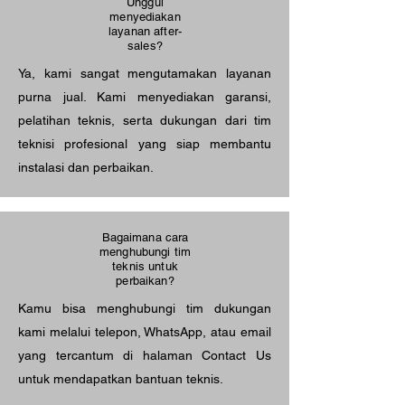
Unggul
menyediakan
layanan after-
sales?
Ya, kami sangat mengutamakan layanan
purna jual. Kami menyediakan garansi,
pelatihan teknis, serta dukungan dari tim
teknisi profesional yang siap membantu
instalasi dan perbaikan.
Bagaimana cara
menghubungi tim
teknis untuk
perbaikan?
Kamu bisa menghubungi tim dukungan
kami melalui telepon, WhatsApp, atau email
yang tercantum di halaman Contact Us
untuk mendapatkan bantuan teknis.