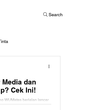
Search
inta
r Media dan
p? Cek Ini!
ing WUMates berjalan lancar
tas, memilih distributor media