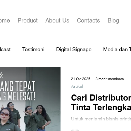
ome
Product
About Us
Contacts
Blog
dcast
Testimoni
Digital Signage
Media dan T
21 Okt 2025
3 menit membaca
Artikel
Cari Distributo
Tinta Terlengka
Untuk menjamin bisnis print
di arena kecepatan dan kuali