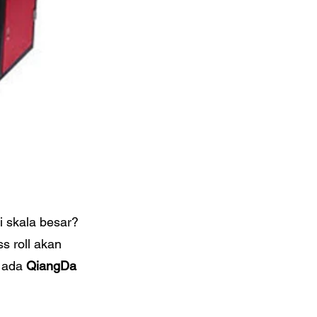
i skala besar?
s roll akan
, ada
QiangDa