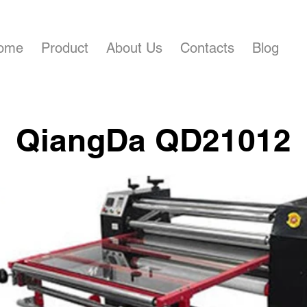
ome
Product
About Us
Contacts
Blog
QiangDa QD21012