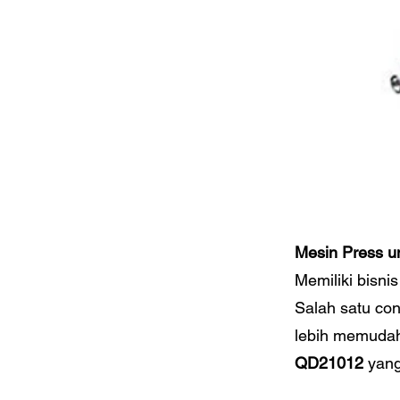
Mesin Press u
Memiliki bisni
Salah satu co
lebih memudah
QD21012
yang 