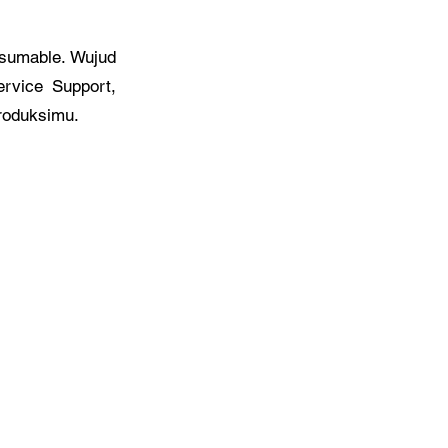
nsumable. Wujud
rvice Support,
roduksimu.