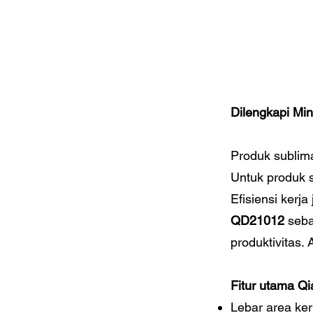
Dilengkapi Mi
Produk sublim
Untuk produk su
Efisiensi kerj
QD21012
seba
produktivitas.
Fitur utama Q
Lebar area ke