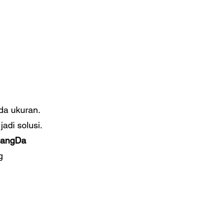
da ukuran.
adi solusi.
iangDa
g