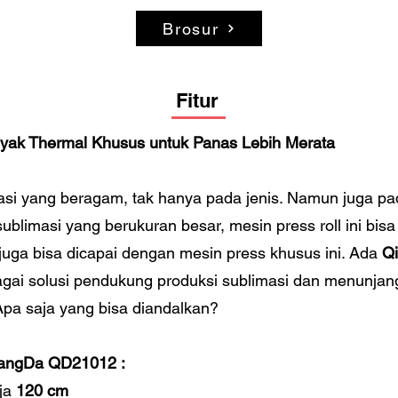
Brosur
Fitur
nyak Thermal Khusus untuk Panas Lebih Merata
asi yang beragam, tak hanya pada jenis. Namun juga pa
blimasi yang berukuran besar, mesin press roll ini bisa j
a juga bisa dicapai dengan mesin press khusus ini. Ada
Q
gai solusi pendukung produksi sublimasi dan menunjan
 Apa saja yang bisa diandalkan?
iangDa QD21012 :
rja
120 cm