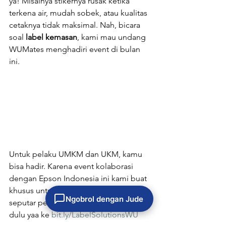
ya! Misalnya stikernya rusak ketika 
terkena air, mudah sobek, atau kualitas 
cetaknya tidak maksimal. Nah, bicara 
soal 
label kemasan
, kami mau undang 
WUMates menghadiri event di bulan 
ini.
Untuk pelaku UMKM dan UKM, kamu 
bisa hadir. Karena event kolaborasi 
dengan Epson Indonesia ini kami buat 
khusus untuk diskusi bareng kalian 
Ngobrol dengan Jude
seputar pelabelan produk. Registrasi 
dulu yaa ke 
bit.ly/LabelSolutionsWU