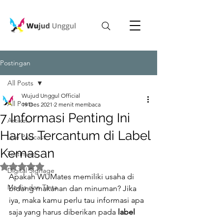
Postingan
All Posts
Wujud Unggul Official
All Posts
19 Des 2021
2 menit membaca
7 Informasi Penting Ini
Artikel
Harus Tercantum di Label
Live Podcast
Kemasan
Testimoni
Dinilai NaN dari 5 bintang.
Digital Signage
Apakah WUMates memiliki usaha di 
Media dan Tinta
bidang makanan dan minuman? Jika 
iya, maka kamu perlu tau informasi apa 
saja yang harus diberikan pada 
label 