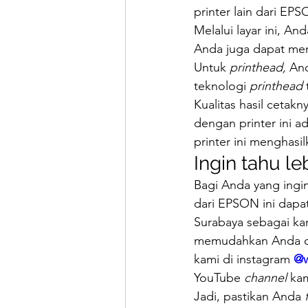
printer lain dari EPS
Melalui layar ini, An
Anda juga dapat men
Untuk 
printhead, 
And
teknologi 
printhead 
Kualitas hasil ceta
dengan printer ini ad
printer ini menghasi
Ingin tahu leb
Bagi Anda yang ingi
dari EPSON ini dapa
Surabaya sebagai kan
memudahkan Anda dal
kami di instagram 
@w
YouTube 
channel 
kam
Jadi, pastikan Anda 