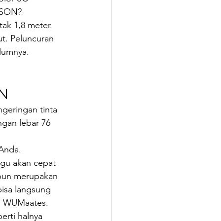
EPSON?
tak 1,8 meter. 
t. Peluncuran 
elumnya.
ON
geringan tinta 
ngan lebar 76 
Anda. 
agu akan cepat 
i pun merupakan 
bisa langsung 
ya, WUMaates.
erti halnya 