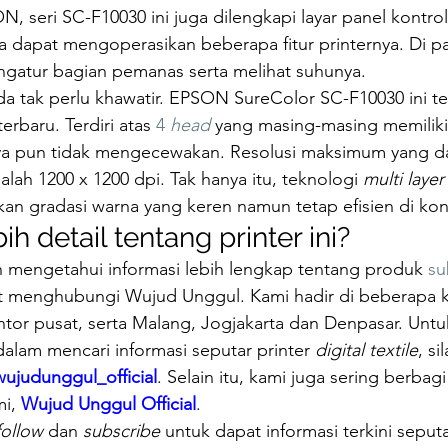
ON, seri SC-F10030 ini juga dilengkapi layar panel kontrol 
da dapat mengoperasikan beberapa fitur printernya. Di pan
gatur bagian pemanas serta melihat suhunya.
a tak perlu khawatir. EPSON SureColor SC-F10030 ini te
terbaru. Terdiri atas 
4 
head 
yang masing-masing memiliki 
knya pun tidak mengecewakan. Resolusi maksimum yang da
alah 1200 x 1200 dpi. Tak hanya itu, teknologi 
multi layer
lkan gradasi warna yang keren namun tetap efisien di kon
ih detail tentang printer ini?
n mengetahui informasi lebih lengkap tentang produk 
su
t menghubungi Wujud Unggul. Kami hadir di beberapa ko
tor pusat, serta Malang, Jogjakarta dan Denpasar. Untuk
am mencari informasi seputar printer 
digital textile
, s
ujudunggul_official
. Selain itu, kami juga sering berbagi
i, 
Wujud Unggul Official
.
follow 
dan 
subscribe 
untuk dapat informasi terkini seputa