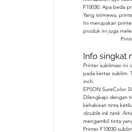
F10030
. 
Apa beda pri
Yang istimewa, printe
Ini merupakan print
produk ini juga mele
Prin
Info singkat
Printer sublimasi in
pada kertas sublim. 
inch.
EPSON SureColor SC-
Dilengkapi dengan ti
kehabisan tinta keti
double ink tank
. Art
mengambil tinta yan
Printer F10030 subli