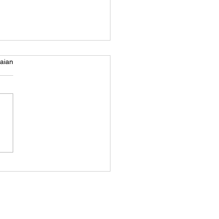
aian
ter DTF Bebas Drama
pet Harian