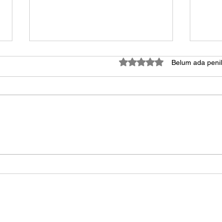
Dinilai 0 dari 5 bintang.
Belum ada penil
Cetak Bendera dan Umbul-
Prin
umbul, Semarakkan
Mam
Agustusan!