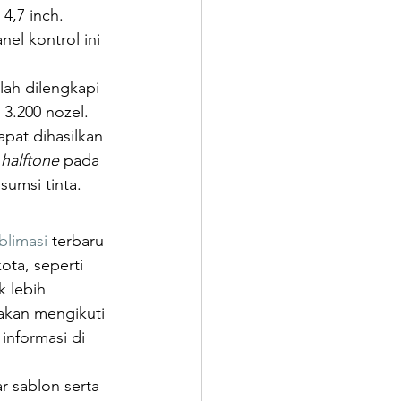
4,7 inch. 
el kontrol ini 
lah dilengkapi 
3.200 nozel. 
pat dihasilkan 
 halftone 
pada 
sumsi tinta.
blimasi
 terbaru 
ta, seperti 
 lebih 
ilakan mengikuti 
 informasi di 
r sablon serta 