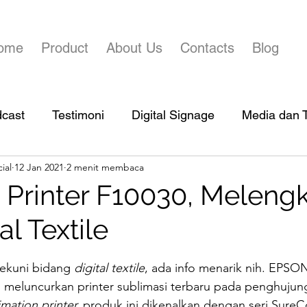
ome
Product
About Us
Contacts
Blog
dcast
Testimoni
Digital Signage
Media dan T
ial
12 Jan 2021
2 menit membaca
 Printer F10030, Meleng
al Textile
bintang.
ekuni bidang 
digital textile
, ada info menarik nih. EPSO
h meluncurkan printer sublimasi terbaru pada penghujun
mation printer, 
produk ini dikenalkan dengan seri SureC