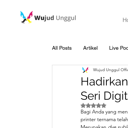
H
All Posts
Artikel
Live Po
Wujud Unggul Offic
Hadirkan
Seri Digit
Dinilai NaN dari 5 
Bagi Anda yang men
printer ternama tela
Merupakan 
dye subli