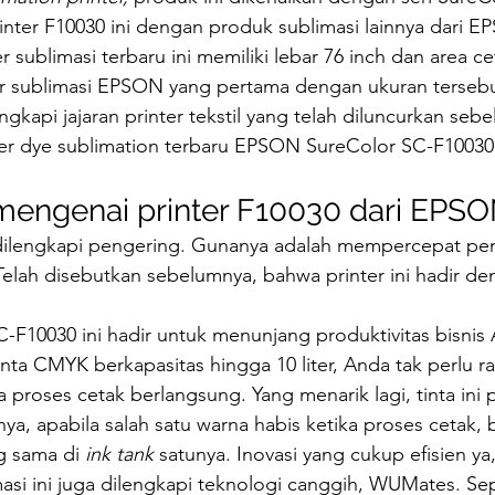
nter F10030 ini dengan produk sublimasi lainnya dari 
r sublimasi terbaru ini memiliki lebar 76 inch dan area ce
er sublimasi EPSON yang pertama dengan ukuran tersebu
ngkapi jajaran printer tekstil yang telah diluncurkan seb
ter dye sublimation terbaru EPSON SureColor SC-F10030
 mengenai printer F10030 dari EPS
i dilengkapi pengering. Gunanya adalah mempercepat pen
Telah disebutkan sebelumnya, bahwa printer ini hadir de
F10030 ini hadir untuk menunjang produktivitas bisnis 
nta CMYK berkapasitas hingga 10 liter, Anda tak perlu r
ka proses cetak berlangsung. Yang menarik lagi, tinta in
inya, apabila salah satu warna habis ketika proses cetak, 
g sama di 
ink tank
 satunya. Inovasi yang cukup efisien 
masi ini juga dilengkapi teknologi canggih, WUMates. Sep