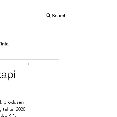
Search
inta
kapi
N, produsen 
g tahun 2020. 
olor SC-