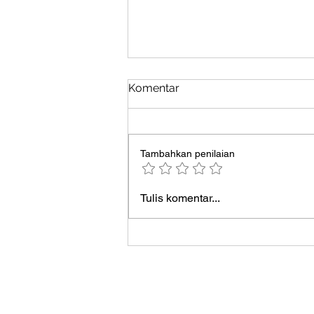
Komentar
Tambahkan penilaian
Ketika Kualitas Material Jadi
Tulis komentar...
Penentu Proyek Branding
Premium