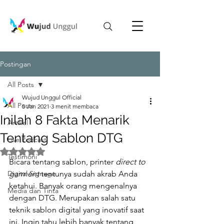
Postingan
All Posts
Wujud Unggul Official
All Posts
5 Jan 2021
3 menit membaca
Inilah 8 Fakta Menarik
Artikel
Tentang Sablon DTG
Live Podcast
Dinilai NaN dari 5 bintang.
Testimoni
Bicara tentang sablon, printer 
direct to 
Digital Signage
garment 
tentunya sudah akrab Anda 
ketahui. Banyak orang mengenalnya 
Media dan Tinta
dengan DTG. Merupakan salah satu 
teknik sablon digital yang inovatif saat 
ini. Ingin tahu lebih banyak tentang 