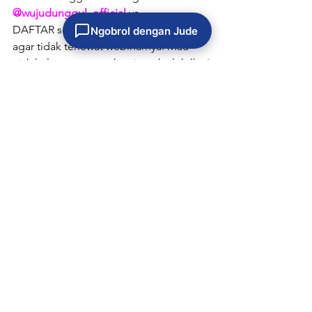
@wujudunggul_official
 ya.
DAFTAR segera dan catat tanggalnya 
Ngobrol dengan Jude
agar tidak terlewat webinarnya. Mau 
ajak keluarga atau rekan juga boleh lho!
Sampai jumpa hari Sabtu, WU Mates!
Artikel
Lihat Semua
Postingan Terkait