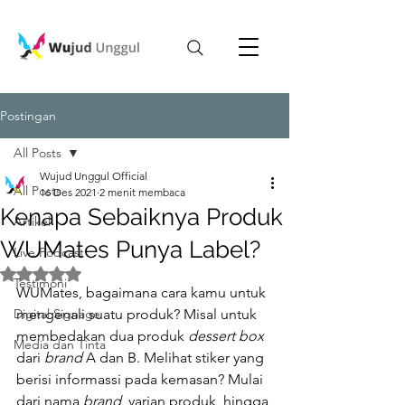
Postingan
All Posts
Wujud Unggul Official
All Posts
16 Des 2021
2 menit membaca
Kenapa Sebaiknya Produk
Artikel
WUMates Punya Label?
Live Podcast
Dinilai NaN dari 5 bintang.
Testimoni
WUMates, bagaimana cara kamu untuk 
Digital Signage
mengenali suatu produk? Misal untuk 
membedakan dua produk 
dessert box 
Media dan Tinta
dari 
brand 
A dan B. Melihat stiker yang 
berisi informassi pada kemasan? Mulai 
dari nama 
brand
, varian produk, hingga 