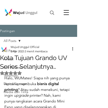
Postingan
All Posts
Wujud Unggul Official
All Posts
5 Apr 2022
2 menit membaca
Kota Tujuan Grando UV
Artikel
Series Selanjutnya…
Live Podcast
Dinilai NaN dari 5 bintang.
Testimoni
Halo, WUMates! Siapa nih yang punya 
Digital Signage
rencana membuka 
bisnis digital 
printing
? Atau sudah menekuni, tetapi 
Media dan Tinta
ingin 
upgrade 
printer? Nah, kami 
punya rangkaian acara Grando Mini 
Expo yang diselenggarakan di 