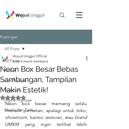
Postingan
All Posts
Wujud Unggul Official
All Posts
6 Jul
4 menit membaca
Neon Box Besar Bebas
Artikel
Sambungan, Tampilan
Live Podcast
Makin Estetik!
Testimoni
Dinilai NaN dari 5 bintang.
Digital Signage
Neon box besar memang selalu 
Media dan Tinta
menarik perhatian, apalagi untuk toko, 
showroom
, kantor, restoran, atau 
brand
UMKM yang ingin terlihat lebih 