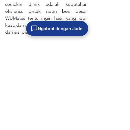
semakin dilirik adalah kebutuhan 
efisiensi. Untuk neon box besar, 
WUMates tentu ingin hasil yang rapi, 
kuat, dan menarik, tapi tetap masuk akal 
Ngobrol dengan Jude
dari sisi biaya produksi.
Akrilik memang punya keunggulan 
untuk desain detail dan warna cerah, 
tetapi disebut lebih mahal 
dibandingkan jenis bahan neon box 
lainnya. Di sisi lain, HALEAD BL-700M 
Sign Substrate menawarkan 
pendekatan yang lebih efisien untuk 
neon box besar karena bidang 
materialnya lebar dan panjang.
Artinya, WUMates bisa mengejar 
tampilan visual yang lebih mulus
 tanpa 
terlalu banyak potongan sambungan. 