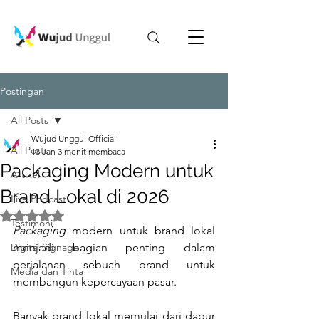
Postingan
All Posts
Wujud Unggul Official
All Posts
13 Jan
3 menit membaca
Packaging Modern untuk
Artikel
Brand Lokal di 2026
Live Podcast
Dinilai NaN dari 5 bintang.
Testimoni
Packaging
 modern untuk brand lokal 
Digital Signage
menjadi bagian penting dalam 
perjalanan sebuah brand untuk 
Media dan Tinta
membangun kepercayaan pasar. 
Banyak brand lokal memulai dari dapur 