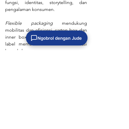
fungsi, identitas, storytelling, dan 
pengalaman konsumen. 
Flexible packaging
 mendukung 
mobilitas dan efisiensi, carton box dan 
inner box memperkuat impresi, dan 
Ngobrol dengan Jude
label memberi suara serta informasi 
kepada konsumen.
Dengan memahami tren industri tahun 
2026 dan memilih solusi kemasan yang 
tepat, brand lokal bisa tampil lebih 
percaya diri, relevan, dan siap bersaing 
di pasar yang semakin kompetitif.
Packaging bukan sekadar kemasan, tapi 
bagian dari strategi brand. 
Diskusikan kebutuhan packaging 