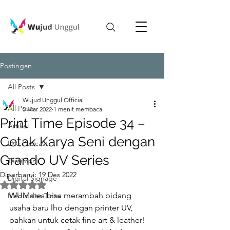
Postingan
All Posts
Wujud Unggul Official
All Posts
5 Mar 2022
1 menit membaca
Print Time Episode 34 –
Artikel
Cetak Karya Seni dengan
Live Podcast
Grando UV Series
Testimoni
Diperbarui:
19 Des 2022
Digital Signage
Dinilai NaN dari 5 bintang.
WUMates bisa merambah bidang 
Media dan Tinta
usaha baru lho dengan printer UV, 
bahkan untuk cetak fine art & leather! 