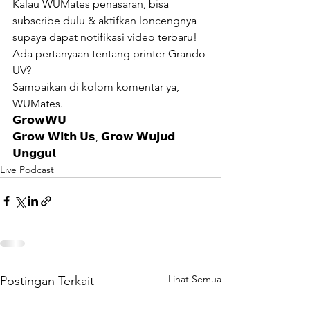
Kalau WUMates penasaran, bisa 
subscribe dulu & aktifkan loncengnya 
supaya dapat notifikasi video terbaru!  
Ada pertanyaan tentang printer Grando 
UV? 
Sampaikan di kolom komentar ya, 
WUMates.  
𝗚𝗿𝗼𝘄𝗪𝗨 
𝗚𝗿𝗼𝘄 𝗪𝗶𝘁𝗵 𝗨𝘀, 𝗚𝗿𝗼𝘄 𝗪𝘂𝗷𝘂𝗱 
𝗨𝗻𝗴𝗴𝘂𝗹
Live Podcast
Lihat Semua
Postingan Terkait