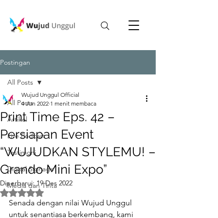
Postingan
All Posts
Wujud Unggul Official
All Posts
4 Jun 2022
1 menit membaca
Print Time Eps. 42 –
Artikel
Persiapan Event
Live Podcast
“WUJUDKAN STYLEMU! –
Testimoni
Grando Mini Expo”
Digital Signage
Diperbarui:
19 Des 2022
Media dan Tinta
Dinilai NaN dari 5 bintang.
Senada dengan nilai Wujud Unggul 
untuk senantiasa berkembang, kami 