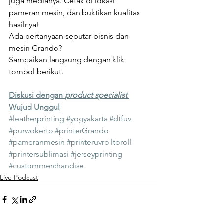
juga medianya. Cetak di lokasi 
pameran mesin, dan buktikan kualitas 
hasilnya! 
Ada pertanyaan seputar bisnis dan 
mesin Grando? 
Sampaikan langsung dengan klik 
tombol berikut. 
Diskusi dengan 
product specialist 
Wujud Unggul
#leatherprinting
#yogyakarta
#dtfuv
#purwokerto
#printerGrando
#pameranmesin
#printeruvrolltoroll
#printersublimasi
#jerseyprinting
#custommerchandise
Live Podcast