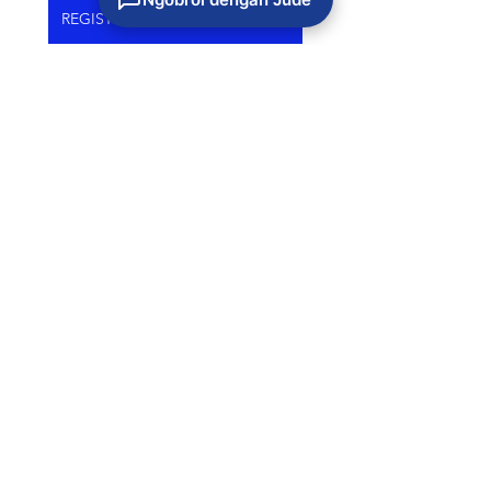
REGISTRASI EVENT SEKARANG!
Artikel
Lihat Semua
Postingan Terkait