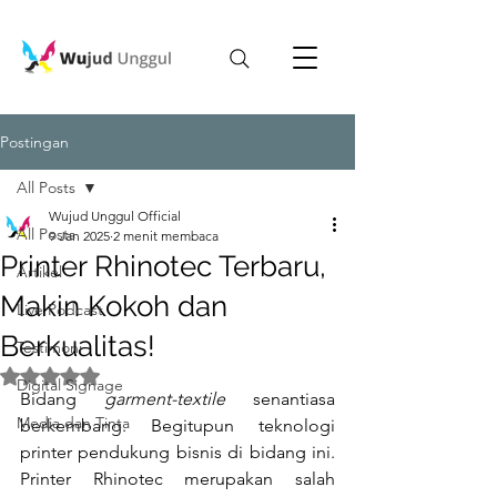
Postingan
All Posts
Wujud Unggul Official
All Posts
9 Jan 2025
2 menit membaca
Printer Rhinotec Terbaru,
Artikel
Makin Kokoh dan
Live Podcast
Berkualitas!
Testimoni
Dinilai NaN dari 5 bintang.
Digital Signage
Bidang 
garment-textile
 senantiasa 
Media dan Tinta
berkembang. Begitupun teknologi 
printer pendukung bisnis di bidang ini. 
Printer Rhinotec merupakan salah 