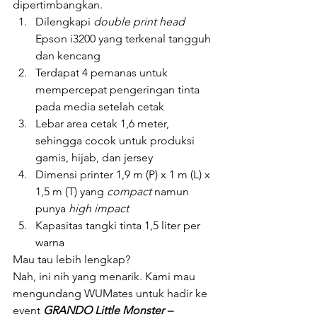
dipertimbangkan.
Dilengkapi 
double print head 
Epson i3200 yang terkenal tangguh 
dan kencang
Terdapat 4 pemanas untuk 
mempercepat pengeringan tinta 
pada media setelah cetak
Lebar area cetak 1,6 meter, 
sehingga cocok untuk produksi 
gamis, hijab, dan jersey
Dimensi printer 1,9 m (P) x 1 m (L) x 
1,5 m (T) yang 
compact 
namun 
punya 
high impact
Kapasitas tangki tinta 1,5 liter per 
warna
Mau tau lebih lengkap?
Nah, ini nih yang menarik. Kami mau 
mengundang WUMates untuk hadir ke 
event 
GRANDO Little Monster – 