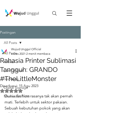
Postingan
All Posts
Wujud Unggul Official
All Posts
6 Des 2021
2 menit membaca
Rahasia Printer Sublimasi
Artikel
Tangguh: GRANDO
Live Podcast
#TheLittleMonster
Testimoni
Diperbarui:
15 Agu 2023
Digital Signage
Dinilai NaN dari 5 bintang.
Dunia 
fashion 
rasanya tak akan pernah 
Media dan Tinta
mati. Terlebih untuk sektor pakaian. 
Sebuah kebutuhan pokok yang akan 