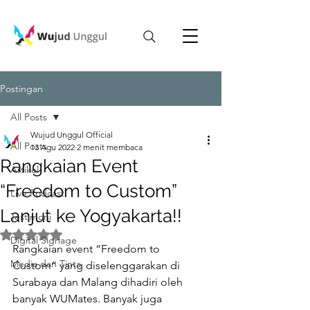
Postingan
All Posts
Wujud Unggul Official
All Posts
13 Agu 2022
2 menit membaca
Rangkaian Event
Artikel
“Freedom to Custom”
Live Podcast
Lanjut ke Yogyakarta!!
Testimoni
Dinilai NaN dari 5 bintang.
Digital Signage
Rangkaian event “Freedom to 
Media dan Tinta
Custom” yang diselenggarakan di 
Surabaya dan Malang dihadiri oleh 
banyak WUMates. Banyak juga 