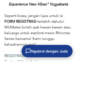
Experience New Vibes” Yogyakarta
Seperti biasa, jangan lupa untuk isi 
FORM REGISTRASI
 terlebih dahulu! 
WUMates boleh ajak kawan-kawan atau 
keluarga untuk 
explore 
mesin Rhinotec 
Series bersama! Kami tunggu 
kehadirannya yaa!! 
Ngobrol dengan Jude
REGISTRASI Event “Freedom to 
Custom” Yogyakarta
#livedemo
#tumblercustom
#bisniscustomjersey
#custommerchandise
#asbakcustom
#hijabprinting
#mesinkaoskakirajut
Artikel