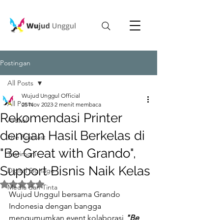
Postingan
All Posts
Wujud Unggul Official
All Posts
25 Nov 2023
2 menit membaca
Rekomendasi Printer
Artikel
dengan Hasil Berkelas di
Live Podcast
"Be Great with Grando",
Testimoni
Support Bisnis Naik Kelas
Digital Signage
Dinilai NaN dari 5 bintang.
Media dan Tinta
Wujud Unggul bersama Grando 
Indonesia dengan bangga 
mengumumkan event kolaborasi 
"Be 