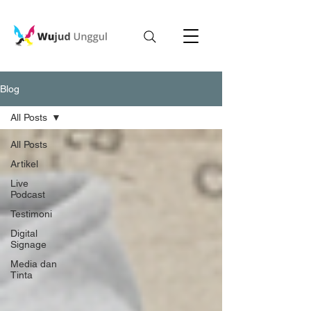
Blog
All Posts
All Posts
Artikel
Live
Podcast
Testimoni
Digital
Signage
Media dan
Tinta