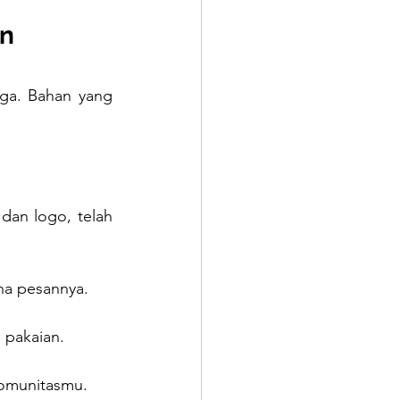
en
ga. Bahan yang 
 dan logo, telah 
ena pesannya.
pakaian. 
komunitasmu.