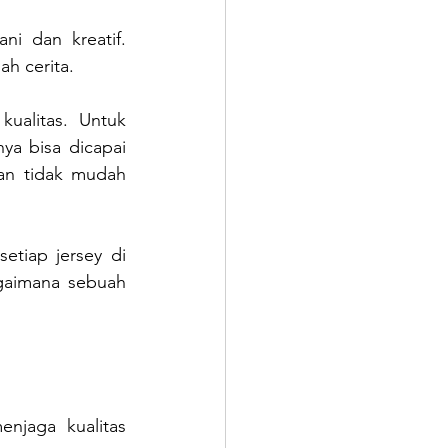
ni dan kreatif. 
h cerita.
ualitas. Untuk 
a bisa dicapai 
an tidak mudah 
setiap jersey di 
gaimana sebuah 
njaga kualitas 