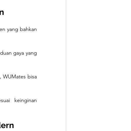
n
en yang bahkan 
aduan gaya yang 
 WUMates bisa 
ai keinginan 
dern