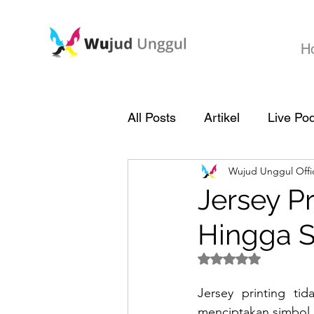
H
All Posts
Artikel
Live Po
Wujud Unggul Offic
Jersey P
Hingga 
Dinilai NaN dari 5 
Jersey printing tid
menciptakan simbol g