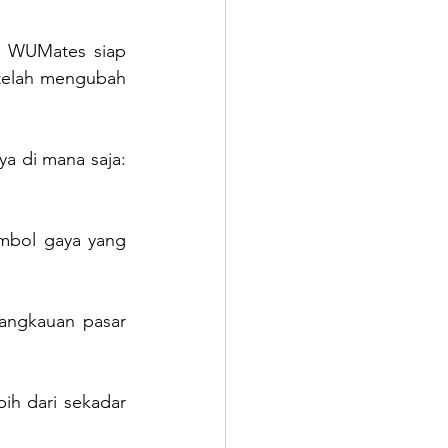
 WUMates siap 
telah mengubah 
a di mana saja: 
mbol gaya yang 
Jangkauan pasar 
h dari sekadar 