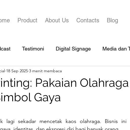
ome
Product
About Us
Contacts
Blog
dcast
Testimoni
Digital Signage
Media dan T
ial
18 Sep 2025
3 menit membaca
rinting: Pakaian Olahraga
Simbol Gaya
bintang.
ak lagi sekadar mencetak kaos olahraga. Bisnis ini 
aya, identitas, dan ekspresi diri bagi banyak orang.