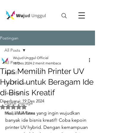
Postingan
All Posts
Wujud Unggul Official
All Posts
18 Des 2024
2 menit membaca
Tips Memilih Printer UV
Artikel
Hybrid untuk Beragam Ide
Live Podcast
di Bisnis Kreatif
Testimoni
Diperbarui:
19 Des 2024
Digital Signage
Dinilai NaN dari 5 bintang.
Hai, WUMates yang ingin wujudkan 
Media dan Tinta
banyak ide bisnis kreatif! Coba kepoin 
printer UV hybrid. Dengan kemampuan 