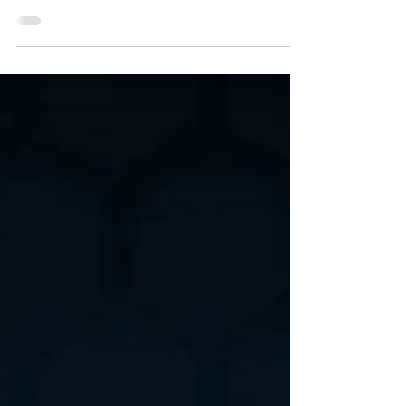
yang kompetitif, pertumbuhan cepat dari nol
karyawan hingga 9 cabang—seperti yang dicapai
Fighter Corp—bukanlah keajaiban. Ini adalah hasil
dari prinsip kuat sang pemilik, Pak Bagus, tentang
"mental petarung" yang selalu siap beradaptasi
dengan teknologi baru. Tapi perlu diingat, mental
saja tidak cukup untuk menjadi raksasa di industri.
Kamu butuh partner yang maksimal. Kisah Fighter
Corp ini adalah bukti nyata bagaimana kola