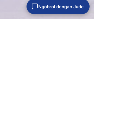
Ngobrol dengan Jude
15 Des 2023
3 menit membaca
Artikel
Cetak Foto Makin Mudah
dengan Teknologi Terkini
Epson
Menghasilkan uang dari hobi? Bukan hal yang
sulit saat ini. Dengan berkembangnya teknologi,
banyak hobi yang bisa membuka peluang bisnis....