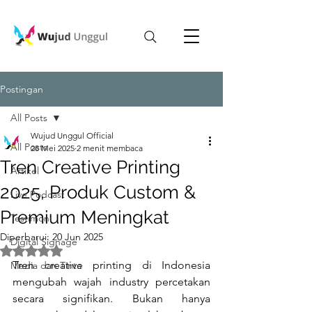
Postingan
All Posts
Wujud Unggul Official
All Posts
28 Mei 2025
2 menit membaca
Tren Creative Printing
Artikel
2025, Produk Custom &
Live Podcast
Premium Meningkat
Testimoni
Diperbarui:
20 Jun 2025
Digital Signage
Dinilai NaN dari 5 bintang.
Tren creative printing di Indonesia 
Media dan Tinta
mengubah wajah industry percetakan 
secara signifikan. Bukan hanya 