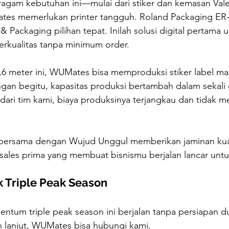
gam kebutuhan ini—mulai dari stiker dan kemasan Vale
s memerlukan printer tangguh. Roland Packaging ER-
& Packaging pilihan tepat. Inilah solusi digital pertama 
erkualitas tanpa minimum order.
,6 meter ini, WUMates bisa memproduksi stiker label 
engan begitu, kapasitas produksi bertambah dalam sekali 
i dari tim kami, biaya produksinya terjangkau dan tidak m
bersama dengan Wujud Unggul memberikan jaminan kual
 sales prima yang membuat bisnismu berjalan lancar unt
 Triple Peak Season
ntum triple peak season ini berjalan tanpa persiapan 
ih lanjut, WUMates bisa hubungi kami.