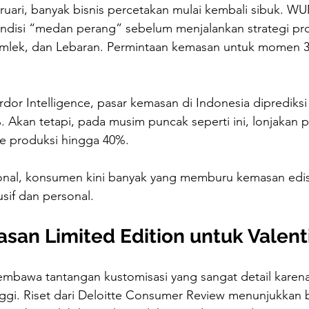
uari, banyak bisnis percetakan mulai kembali sibuk. WU
ndisi “medan perang” sebelum menjalankan strategi pr
Imlek, dan Lebaran. Permintaan kemasan untuk momen 3 
or Intelligence, pasar kemasan di Indonesia diprediksi
Akan tetapi, pada musim puncak seperti ini, lonjakan p
e produksi hingga 40%.
sonal, konsumen kini banyak yang memburu kemasan edisi
usif dan personal.
asan Limited Edition untuk Valent
bawa tantangan kustomisasi yang sangat detail karena 
ggi. Riset dari Deloitte Consumer Review menunjukkan b