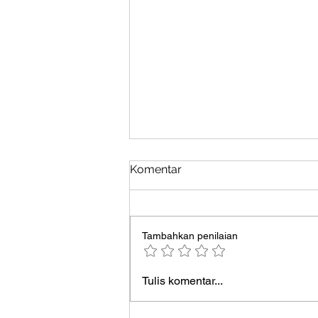
Komentar
Tambahkan penilaian
Ketika Kualitas Material Jadi
Tulis komentar...
Penentu Proyek Branding
Premium