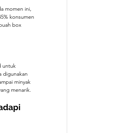
da momen ini, 
r 45% konsumen 
ebuah box 
d untuk 
a digunakan 
sampai minyak 
yang menarik.
adapi 