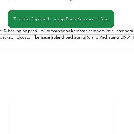
Temukan Support Lengkap Bisnis Kemasan di Sini!
el & Packaging
produksi kemasan
box kemasan
hampers imlek
hampers 
 packaging
custom kemasan
roland packaging
Roland Packaging ER-641