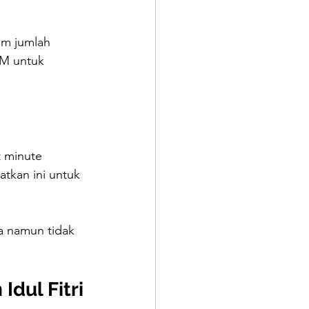
om jumlah 
KM untuk 
 minute 
tkan ini untuk 
a namun tidak 
dul Fitri