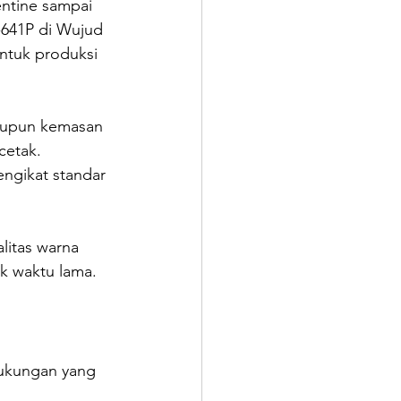
ntine sampai 
641P di Wujud 
untuk produksi 
maupun kemasan 
cetak. 
engikat standar 
itas warna 
uk waktu lama.
dukungan yang 