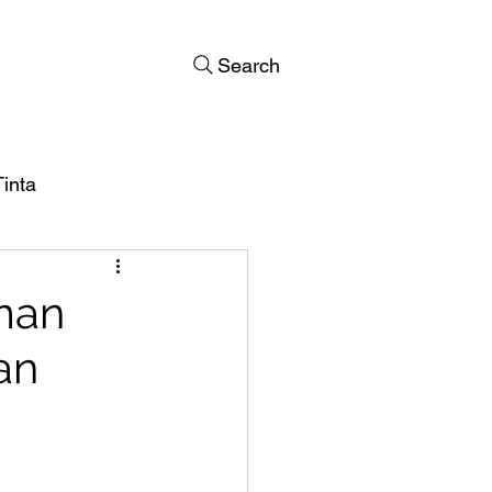
Search
inta
man
an