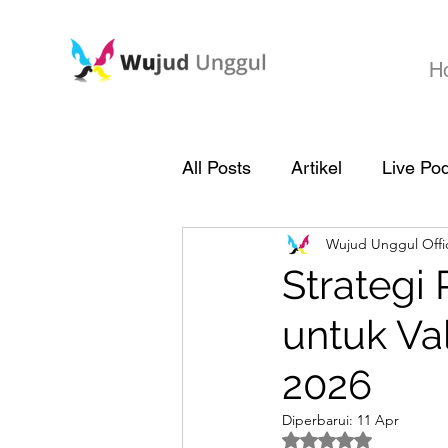
H
All Posts
Artikel
Live Po
Wujud Unggul Offic
Strategi
untuk Va
2026
Diperbarui:
11 Apr
Dinilai NaN dari 5 