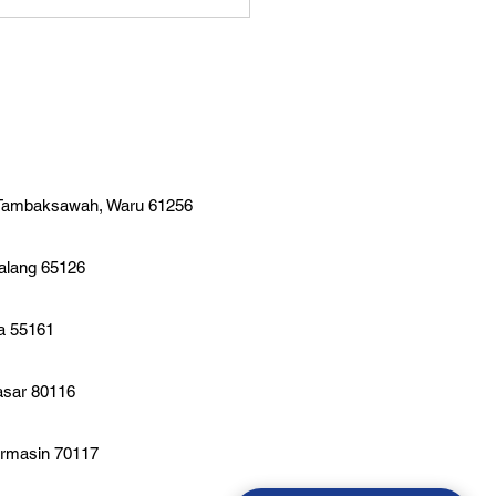
 Tambaksawah, Waru 61256
Malang 65126
ta 55161
asar 80116
armasin 70117