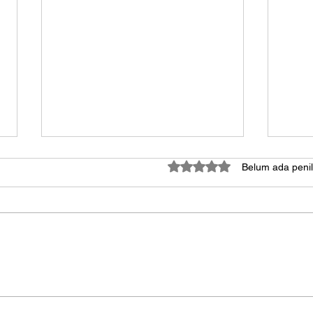
Dinilai 0 dari 5 bintang.
Belum ada penil
Cetak Bendera dan Umbul-
Prin
umbul, Semarakkan
Mam
Agustusan!