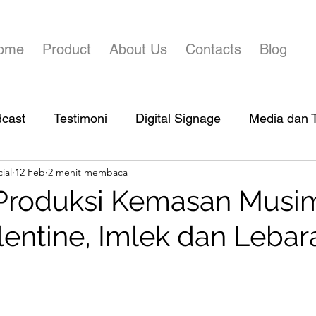
ome
Product
About Us
Contacts
Blog
dcast
Testimoni
Digital Signage
Media dan T
ial
12 Feb
2 menit membaca
 Produksi Kemasan Musi
lentine, Imlek dan Lebar
bintang.