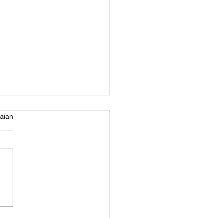
aian
ter DTF Bebas Drama
pet Harian